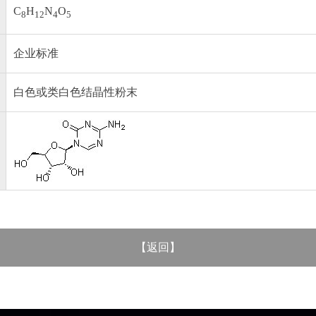
C
H
N
O
8
12
4
5
企业标准
白色或类白色结晶性粉末
【
返回
】